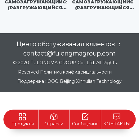
САМОЗАГРУЖАЮЩИЙСЯ
САМОЗАГРУЖАЮЩИЙСЯ
(РАЗГРУЖАЮЩИЙСЯ)
(РАЗГРУЖАЮЩИЙСЯ)
МУСОРОВОЗ -
МУСОРОВОЗ -
FLM5120ZZZDTBEV
FLM5040ZZZNJBEVH
Центр обслуживания клиентов ：
contact@fulongmagroup.com
© 2020 FULONGMA GROUP Co., Ltd. All Rights
Reserved
Политика конфиденциальности
Поддержка :
ООО Beijing Xinhulian Technology
Продукты
Отрасли
Сообщение
КОНТАКТЫ