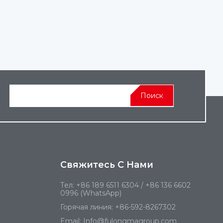
Поиск
Свяжитесь С Нами
Тел:
+86 189 6511 6304 / +86 136 6602
0996 (WhatsApp)
Горячая линия:
+86-592-8267302‬
Email:
Info@fulongmagroup.com