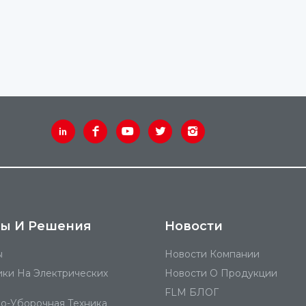
ы И Решения
Новости
ы
Новости Компании
ики На Электрических
Новости О Продукции
FLM БЛОГ
о-Уборочная Техника