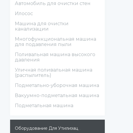
Автомобиль для очистки стен
Илосос
Машина для очистки
канализации
Многофункциональная машина
для подавления пыли
Поливальная машина высокого
давления
Уличная поливальная машина
(распылитель)
Подметально-уборочная машина
Вакуумно-подметальная машина
Подметальная машина
Оборудование Для Утилизации Мусора