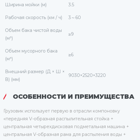
Ширина мойки (м)
3.5
Рабочая скорость (км / ч)
3～60
Объем бака чистой воды
≥9
(м³)
Объем мусорного бака
≥6
(м³)
Внешний размер (Д × Ш ×
9030×2520×3220
В) (мм)
ОСОБЕННОСТИ И ПРЕИМУЩЕСТВА
Грузовик использует первую в отрасли компоновку
«передняя V-образная распылительная стойка +
центральная четырехдисковая подметальная машина +
центральная V-образная рама для распыления воды +