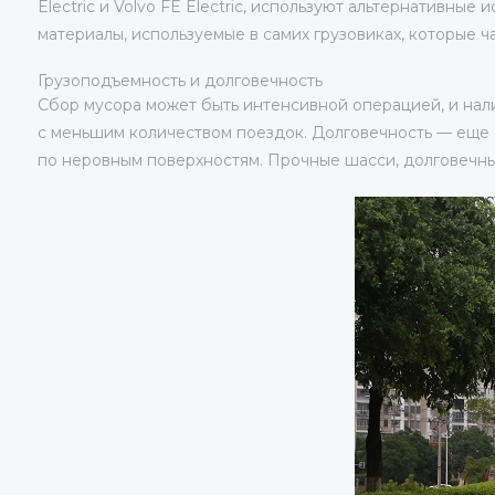
Electric и Volvo FE Electric, используют альтернативн
материалы, используемые в самих грузовиках, которые 
Грузоподъемность и долговечность
Сбор мусора может быть интенсивной операцией, и нал
с меньшим количеством поездок. Долговечность — еще 
по неровным поверхностям. Прочные шасси, долговечны