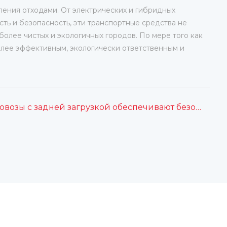
ления отходами. От электрических и гибридных
ть и безопасность, эти транспортные средства не
олее чистых и экологичных городов. По мере того как
олее эффективным, экологически ответственным и
Как мусоровозы с задней загрузкой обеспечивают безопасность работников санитарной службы на работе